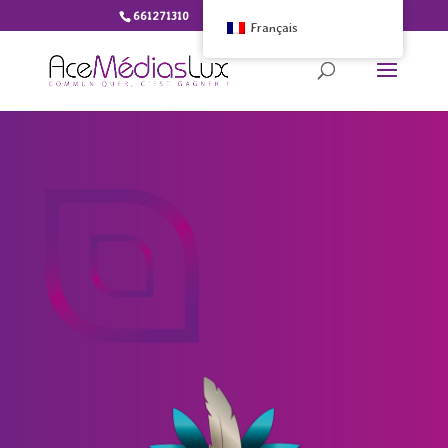
661271310
info@ace-medias.lu
Français