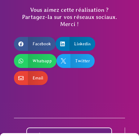
Vous aimez cette réalisation ?
Partagez-la sur vos réseaux sociaux.
Merci !

Facebook

Linkedin

Whatsapp

Twitter

Email
Démarrons votre projet