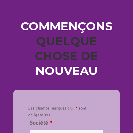
COMMENÇONS
QUELQUE
CHOSE DE
NOUVEAU
Les champs marqués d’un
*
sont
obligatoires
Société
*