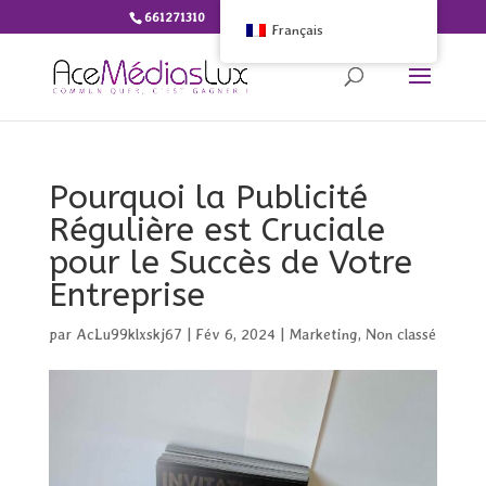
661271310
info@ace-medias.lu
Français
Pourquoi la Publicité
Régulière est Cruciale
pour le Succès de Votre
Entreprise
par
AcLu99klxskj67
|
Fév 6, 2024
|
Marketing
,
Non classé