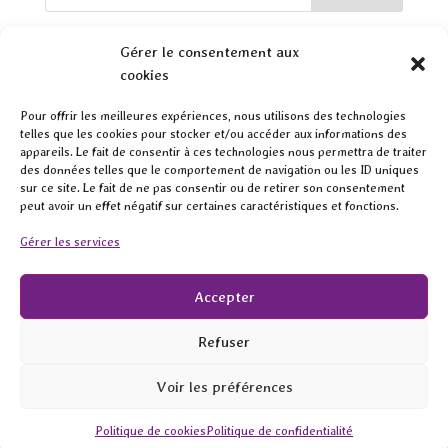
Articles récents
Gérer le consentement aux
cookies
🚀 Votre site internet travaille-t-il vraiment pour vous ?
Pour offrir les meilleures expériences, nous utilisons des technologies
Nouveau logo et cartes de visite de Sophr’Impulse
telles que les cookies pour stocker et/ou accéder aux informations des
L’image de marque est un élément fondamental pour toute
appareils. Le fait de consentir à ces technologies nous permettra de traiter
des données telles que le comportement de navigation ou les ID uniques
entreprise souhaitant se distinguer.
sur ce site. Le fait de ne pas consentir ou de retirer son consentement
L’Importance de l’Impression sur Papier FSC et Recyclé
peut avoir un effet négatif sur certaines caractéristiques et fonctions.
dans votre Démarche RSE
Gérer les services
Pourquoi la Publicité Régulière est Cruciale pour le
Succès de Votre Entreprise
Accepter
Commentaires récents
Refuser
Aucun commentaire à afficher.
Voir les préférences
Politique de cookies
Politique de confidentialité