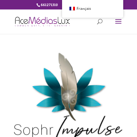
661271310
info@ace-medias.lu
Français